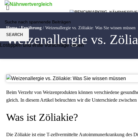
NÄHRWERTVE
Menu
Home
/
Ernährung
/
Weizenallergie vs. Zöliakie: Was Sie wissen müssen
Weizenallergie vs. Zöli
SEARCH
Lostippen und erste Vorschläge sehen
Beim Verzehr von Weizenprodukten können verschiedene gesundheit
gleich. In diesem Artikel beleuchten wir die Unterschiede zwischen 
Was ist Zöliakie?
Die Zöliakie ist eine T-zellvermittelte Autoimmunerkrankung des D