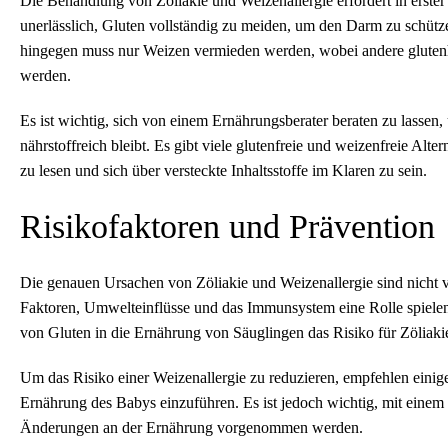
Die Behandlung von Zöliakie und Weizenallergie erfordert in erster
unerlässlich, Gluten vollständig zu meiden, um den Darm zu schütz
hingegen muss nur Weizen vermieden werden, wobei andere glutenha
werden.
Es ist wichtig, sich von einem Ernährungsberater beraten zu lassen
nährstoffreich bleibt. Es gibt viele glutenfreie und weizenfreie Alter
zu lesen und sich über versteckte Inhaltsstoffe im Klaren zu sein.
Risikofaktoren und Prävention
Die genauen Ursachen von Zöliakie und Weizenallergie sind nicht v
Faktoren, Umwelteinflüsse und das Immunsystem eine Rolle spielen.
von Gluten in die Ernährung von Säuglingen das Risiko für Zöliaki
Um das Risiko einer Weizenallergie zu reduzieren, empfehlen einig
Ernährung des Babys einzuführen. Es ist jedoch wichtig, mit einem
Änderungen an der Ernährung vorgenommen werden.