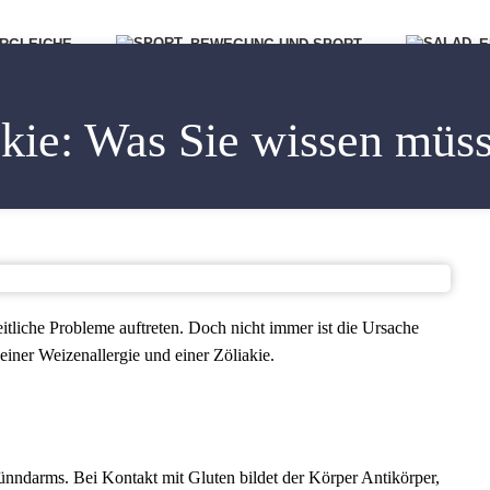
RGLEICHE
BEWEGUNG UND SPORT
E
akie: Was Sie wissen müs
liche Probleme auftreten. Doch nicht immer ist die Ursache
einer Weizenallergie und einer Zöliakie.
ünndarms. Bei Kontakt mit Gluten bildet der Körper Antikörper,