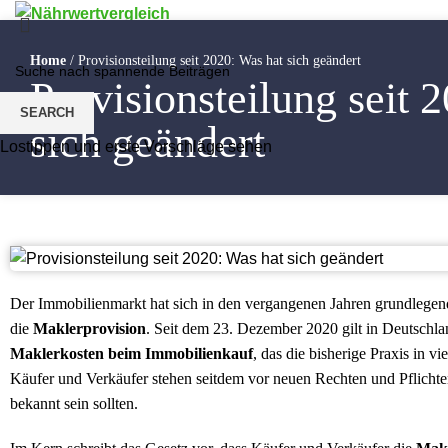
NÄHRWERTVERGLEICHE
BEWEGUNG UND SPORT
ERNÄHRUNG
Home
/
Provisionsteilung seit 2020: Was hat sich geändert
GESUNDHEIT
Provisionsteilung seit 
Menu
SEARCH
sich geändert
Lostippen und erste Vorschläge sehen
Der Immobilienmarkt hat sich in den vergangenen Jahren grundlegen
die
Maklerprovision
. Seit dem 23. Dezember 2020 gilt in Deutschl
Maklerkosten beim Immobilienkauf
, das die bisherige Praxis in v
Käufer und Verkäufer stehen seitdem vor neuen Rechten und Pflicht
bekannt sein sollten.