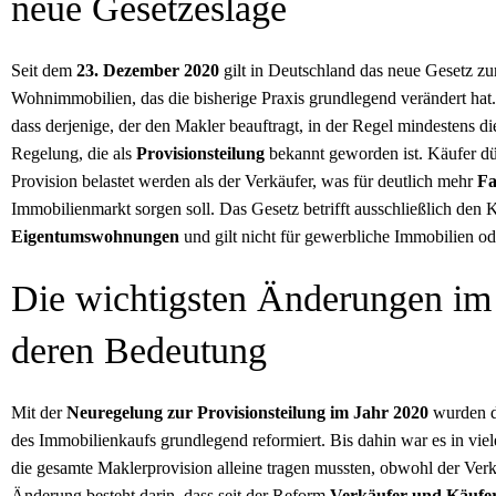
neue Gesetzeslage
Seit dem
23. Dezember 2020
gilt in Deutschland das neue Gesetz z
Wohnimmobilien, das die bisherige Praxis grundlegend verändert hat
dass derjenige, der den Makler beauftragt, in der Regel mindestens d
Regelung, die als
Provisionsteilung
bekannt geworden ist. Käufer dü
Provision belastet werden als der Verkäufer, was für deutlich mehr
Fa
Immobilienmarkt sorgen soll. Das Gesetz betrifft ausschließlich den
Eigentumswohnungen
und gilt nicht für gewerbliche Immobilien od
Die wichtigsten Änderungen im 
deren Bedeutung
Mit der
Neuregelung zur Provisionsteilung im Jahr 2020
wurden di
des Immobilienkaufs grundlegend reformiert. Bis dahin war es in vie
die gesamte Maklerprovision alleine tragen mussten, obwohl der Verkä
Änderung besteht darin, dass seit der Reform
Verkäufer und Käufer 