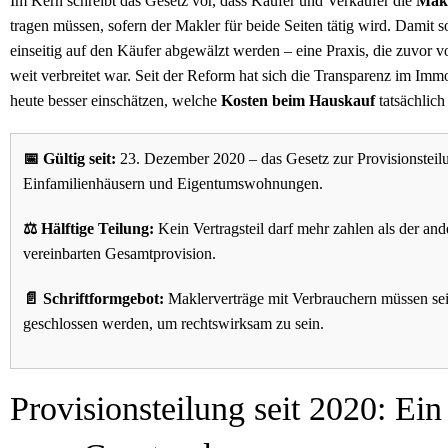
Im Kern schreibt das Gesetz vor, dass Käufer und Verkäufer die
Makl
tragen müssen, sofern der Makler für beide Seiten tätig wird. Damit 
einseitig auf den Käufer abgewälzt werden – eine Praxis, die zuvor 
weit verbreitet war. Seit der Reform hat sich die Transparenz im Im
heute besser einschätzen, welche
Kosten beim Hauskauf
tatsächlic
📅 Gültig seit:
23. Dezember 2020 – das Gesetz zur Provisionsteilu
Einfamilienhäusern und Eigentumswohnungen.
⚖️ Hälftige Teilung:
Kein Vertragsteil darf mehr zahlen als der an
vereinbarten Gesamtprovision.
📄 Schriftformgebot:
Maklerverträge mit Verbrauchern müssen se
geschlossen werden, um rechtswirksam zu sein.
Provisionsteilung seit 2020: Ein