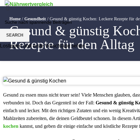
NÄHRWERTVERGLEICHE
BEWEGUNG UND SPORT
ERNÄHRUNG
Home
/
Gesundheit
/
Gesund & günstig Kochen: Leckere Rezepte für de
GESUNDHEIT
Gesund & günstig Koch
Menu
SEARCH
Rezepte für den Alltag
Lostippen und erste Vorschläge sehen
Gesund zu essen muss nicht teuer sein! Viele Menschen glauben, d
verbunden ist. Doch das Gegenteil ist der Fall:
Gesund & günstig K
einfach und lecker. Mit den richtigen Zutaten und ein wenig Kreativi
Mahlzeiten zubereiten, die deinen Geldbeutel schonen. In diesem Arti
kochen
kannst, und geben dir einige einfache und köstliche Rezepte f